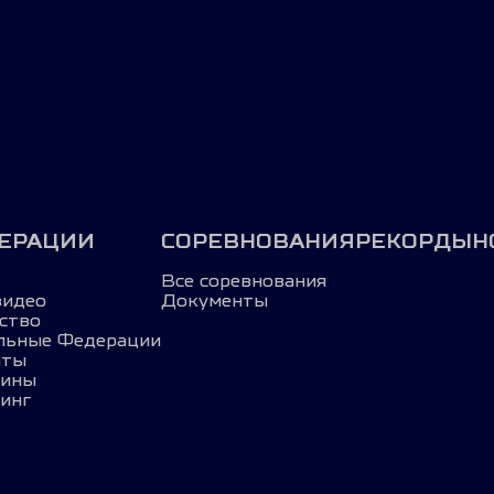
ЕРАЦИИ
СОРЕВНОВАНИЯ
РЕКОРДЫ
Н
Все соревнования
видео
Документы
ство
льные Федерации
нты
лины
инг