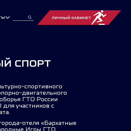
ТЫ
ЛИЧНЫЙ КАБИНЕТ
ЫЙ СПОРТ
льтурно-спортивного
опорно-двигательного
оборья ГТО России
 для участников с
та.
 города-отеля «Бархатные
ародные Игры ГТО