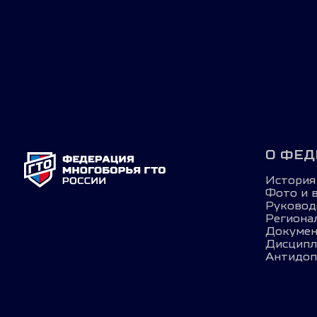
О ФЕД
История
Фото и 
Руковод
Региона
Докуме
Дисцип
Антидоп