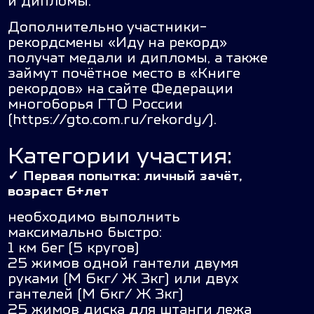
и дипломы.
Дополнительно участники-
рекордсмены «Иду на рекорд»
получат медали и дипломы, а также
займут почётное место в «Книге
рекордов» на сайте Федерации
многоборья ГТО России
(
https://gto.com.ru/rekordy/
).
Категории участия
:
✓
Первая попытка: личный зачёт,
возраст 6+лет
необходимо выполнить
максимально быстро:
1 км бег (5 кругов)
25 жимов одной гантели двумя
руками (М 6кг/ Ж 3кг) или двух
гантелей (М 6кг/ Ж 3кг)
25 жимов диска для штанги лежа