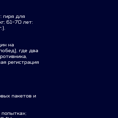
: гиря для
г; 61-70 лет:
.).
дин на
побед), где два
противника,
ая регистрация
овых пакетов и
 попытка»;