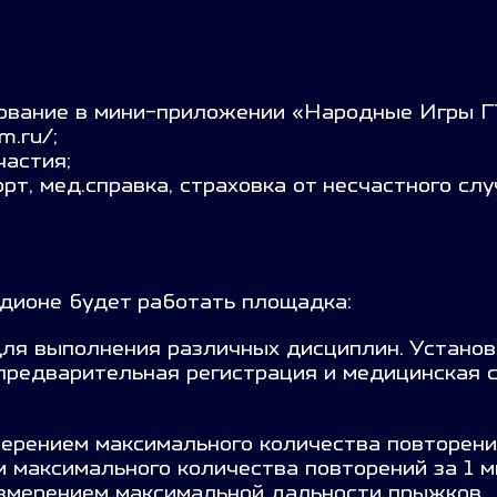
нование в мини-приложении «Народные Игры 
m.ru/;
частия;
т, мед.справка, страховка от несчастного слу
дионе будет работать площадка:
ля выполнения различных дисциплин. Установ
редварительная регистрация и медицинская с
мерением максимального количества повторений
 максимального количества повторений за 1 м
измерением максимальной дальности прыжков.