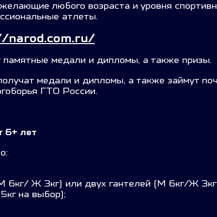
 желающие любого возраста и уровня спортивн
ессиональные атлеты.
//narod.com.ru/
т памятные медали и дипломы, а также призы.
олучат медали и дипломы, а также займут поч
гоборья ГТО России.
т 6+ лет
о:
 6кг/ Ж 3кг) или двух гантелей (М 6кг/Ж 3кг)
5кг на выбор);