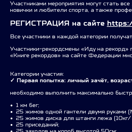
Участниками мероприятия могут стать все
новички и любители спорта, а также проф
РЕГИСТРАЦИЯ на сайте
https:
Все участники в каждой категории получа
Участники-рекордсмены «Иду на рекорд» п
«Книге рекордов» на сайте Федерации мно
Категории участия
:
✓
Первая попытка: личный зачёт, возрас
необходимо выполнить максимально быстр
1 км бег;
25 жимов одной гантели двумя руками (М
25 жимов диска для штанги лежа (10кг/ 
25 приседаний;
25 заходов на короб высотой 50см;